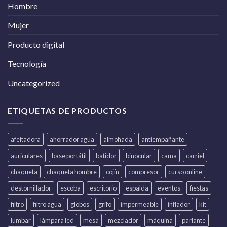
Hombre
Mujer
Producto digital
Tecnología
Uncategorized
ETIQUETAS DE PRODUCTOS
afeitadora
ahorrador agua
almohada
antiempañante
auriculares
base portátil
batidor
binocular
cama
carriel
chaqueta
chaqueta hombre
cojín
compresor
curso online
destornillador
escoba
escritorio
espalda
eventos
fiestas
filtro
filtro agua
globos
grifo
impermeable
inflador
kit
lumbar
lámpara led
mesa
mezclador
máquina
parlante