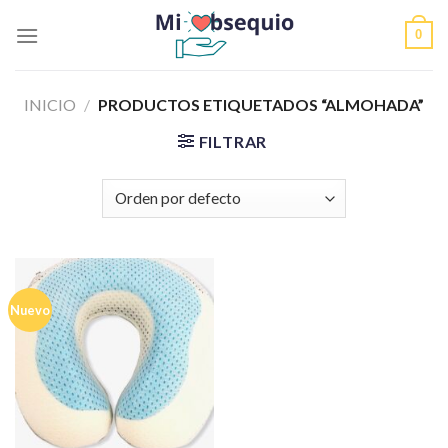
Skip
0
to
content
INICIO
/
PRODUCTOS ETIQUETADOS “ALMOHADA”
FILTRAR
Nuevo