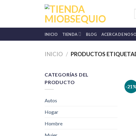
Skip
to
B
p
content
INICIO
TIENDA
BLOG
ACERCA DE NOS
INICIO
/
PRODUCTOS ETIQUETAD
CATEGORÍAS DEL
PRODUCTO
-21
Autos
Hogar
Hombre
Mujer