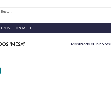
uscar
or:
OTROS
CONTACTO
Mostrando el único res
OS “MESA”
%