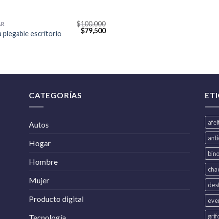
$
100,000
AR
$
79,500
 plegable escritorio
CATEGORÍAS
ET
afe
Autos
ant
Hogar
bin
Hombre
cha
Mujer
dest
Producto digital
eve
grif
Tecnología