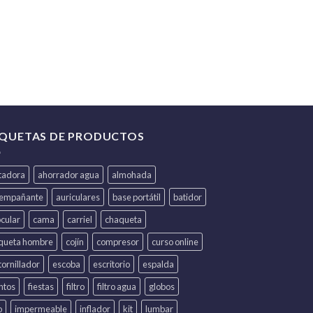
IQUETAS DE PRODUCTOS
itadora
ahorrador agua
almohada
iempañante
auriculares
base portátil
batidor
ocular
cama
carriel
chaqueta
queta hombre
cojín
compresor
curso online
ornillador
escoba
escritorio
espalda
ntos
fiestas
filtro
filtro agua
globos
o
impermeable
inflador
kit
lumbar