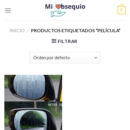
Skip
0
to
content
INICIO
/
PRODUCTOS ETIQUETADOS “PELÍCULA”
FILTRAR