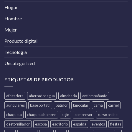
Hogar
Hombre
Mujer
Producto digital
Tecnología
Uncategorized
ETIQUETAS DE PRODUCTOS
afeitadora
ahorrador agua
almohada
antiempañante
auriculares
base portátil
batidor
binocular
cama
carriel
chaqueta
chaqueta hombre
cojín
compresor
curso online
destornillador
escoba
escritorio
espalda
eventos
fiestas