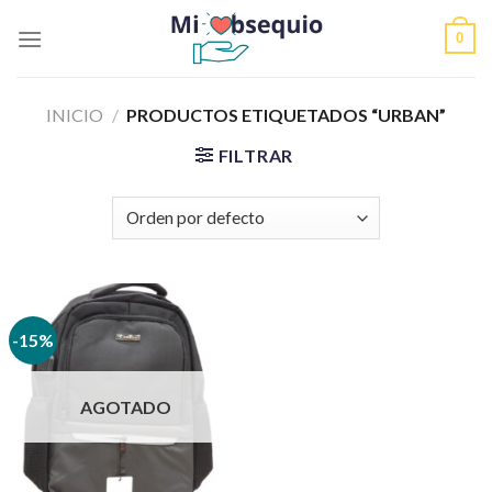
Skip
0
to
content
INICIO
/
PRODUCTOS ETIQUETADOS “URBAN”
FILTRAR
-15%
AGOTADO