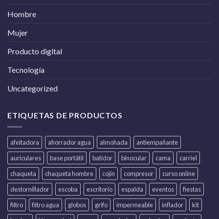
Hombre
Mujer
Producto digital
Tecnología
Uncategorized
ETIQUETAS DE PRODUCTOS
afeitadora
ahorrador agua
almohada
antiempañante
auriculares
base portátil
batidor
binocular
cama
carriel
chaqueta
chaqueta hombre
cojín
compresor
curso online
destornillador
escoba
escritorio
espalda
eventos
fiestas
filtro
filtro agua
globos
grifo
impermeable
inflador
kit