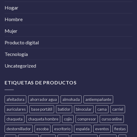
Hogar
Hombre
Mujer
Producto digital
Tecnología
Uncategorized
ETIQUETAS DE PRODUCTOS
afeitadora
ahorrador agua
almohada
antiempañante
auriculares
base portátil
batidor
binocular
cama
carriel
chaqueta
chaqueta hombre
cojín
compresor
curso online
destornillador
escoba
escritorio
espalda
eventos
fiestas