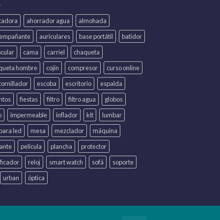
itadora
ahorrador agua
almohada
iempañante
auriculares
base portátil
batidor
ocular
cama
carriel
chaqueta
queta hombre
cojín
compresor
curso online
ornillador
escoba
escritorio
espalda
ntos
fiestas
filtro
filtro agua
globos
o
impermeable
inflador
kit
lumbar
para led
mesa
mezclador
máquina
lante
película
plancha
protector
ficador
reloj
smart watch
sofá
soporte
urban
óptica