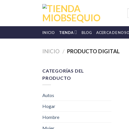
Skip
to
B
p
content
INICIO
TIENDA
BLOG
ACERCA DE NOS
INICIO
/
PRODUCTO DIGITAL
CATEGORÍAS DEL
PRODUCTO
Autos
Hogar
Hombre
Mujer