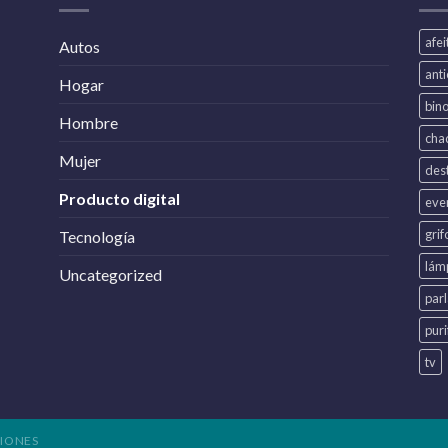
afe
Autos
ant
Hogar
bin
Hombre
cha
Mujer
dest
Producto digital
eve
grif
Tecnología
lám
Uncategorized
par
puri
tv
IONES