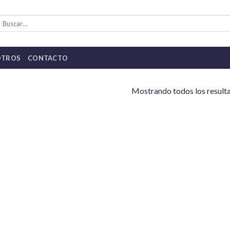
uscar
or:
OTROS
CONTACTO
Mostrando todos los result