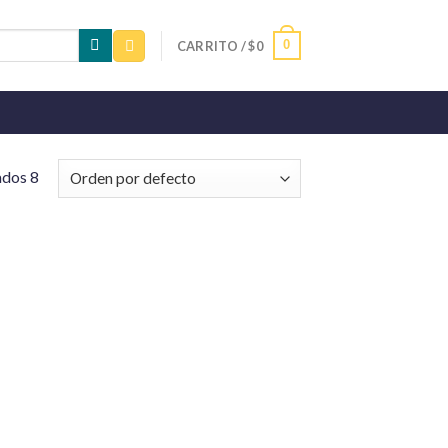
0
CARRITO /
$
0
ados 8