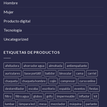
Hombre
Mujer
Producto digital
Tecnología
Uncategorized
ETIQUETAS DE PRODUCTOS
afeitadora
ahorrador agua
almohada
antiempañante
auriculares
base portátil
batidor
binocular
cama
carriel
chaqueta
chaqueta hombre
cojín
compresor
curso online
destornillador
escoba
escritorio
espalda
eventos
fiestas
filtro
filtro agua
globos
grifo
impermeable
inflador
kit
lumbar
lámpara led
mesa
mezclador
máquina
parlante