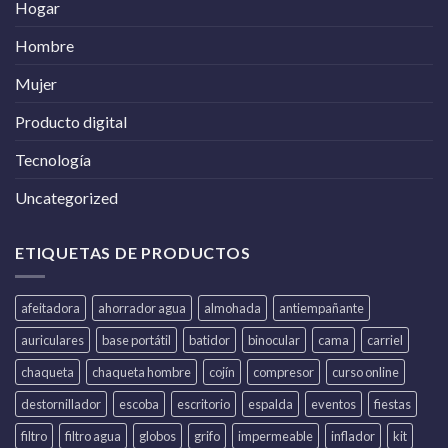
Hogar
Hombre
Mujer
Producto digital
Tecnología
Uncategorized
ETIQUETAS DE PRODUCTOS
afeitadora
ahorrador agua
almohada
antiempañante
auriculares
base portátil
batidor
binocular
cama
carriel
chaqueta
chaqueta hombre
cojín
compresor
curso online
destornillador
escoba
escritorio
espalda
eventos
fiestas
filtro
filtro agua
globos
grifo
impermeable
inflador
kit