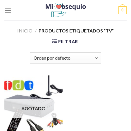
Skip
0
to
content
INICIO
/
PRODUCTOS ETIQUETADOS “TV”
FILTRAR
AGOTADO