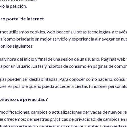
o la petición.
tro portal de internet
net utilizamos cookies, web beacons u otras tecnologías, a través
í como brindarle un mejor servicio y experiencia al navegar en nu
on los siguientes:
ha y hora del inicio y final de una sesión de un usuario, Páginas we
da por un usuario, Listas y hábitos de consumo en páginas de comp
ías pueden ser deshabilitadas. Para conocer cómo hacerlo, consul
kies, es posible que no pueda acceder a ciertas funciones personali
e aviso de privacidad?
r modificaciones, cambios o actualizaciones derivadas de nuevos re
ue ofrecemos; de nuestras prácticas de privacidad; de cambios en 
lizado este aviso de privacidad sobre los cambios que pueda sufr