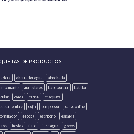
IQUETAS DE PRODUCTOS
itadora
ahorrador agua
almohada
iempañante
auriculares
base portátil
batidor
ocular
cama
carriel
chaqueta
queta hombre
cojín
compresor
curso online
ornillador
escoba
escritorio
espalda
ntos
fiestas
filtro
filtro agua
globos