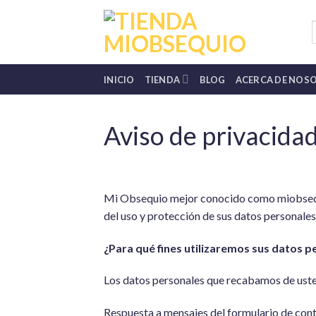
Skip
to
B
p
content
INICIO
TIENDA
BLOG
ACERCA DE NOS
Aviso de privacidad
Mi Obsequio mejor conocido como miobsequio
del uso y protección de sus datos personales,
¿Para qué fines utilizaremos sus datos p
Los datos personales que recabamos de usted, 
Respuesta a mensajes del formulario de cont