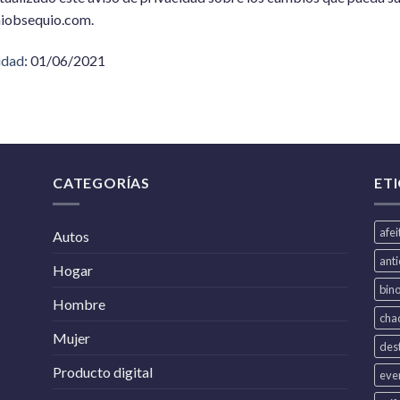
 miobsequio.com.
idad
: 01/06/2021
CATEGORÍAS
ET
afe
Autos
ant
Hogar
bin
Hombre
cha
Mujer
dest
Producto digital
eve