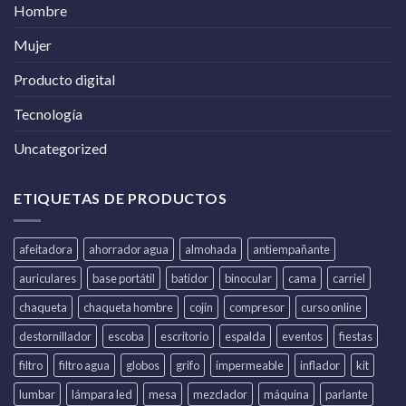
Hombre
Mujer
Producto digital
Tecnología
Uncategorized
ETIQUETAS DE PRODUCTOS
afeitadora
ahorrador agua
almohada
antiempañante
auriculares
base portátil
batidor
binocular
cama
carriel
chaqueta
chaqueta hombre
cojín
compresor
curso online
destornillador
escoba
escritorio
espalda
eventos
fiestas
filtro
filtro agua
globos
grifo
impermeable
inflador
kit
lumbar
lámpara led
mesa
mezclador
máquina
parlante