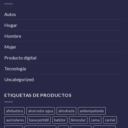
Autos
Hogar
Hombre
Mujer
Producto digital
Tecnología
Uncategorized
ETIQUETAS DE PRODUCTOS
afeitadora
ahorrador agua
almohada
antiempañante
auriculares
base portátil
batidor
binocular
cama
carriel