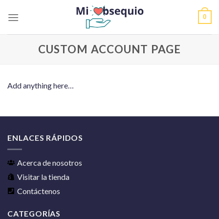
Skip
0
to
content
CUSTOM ACCOUNT PAGE
Add anything here…
ENLACES RÁPIDOS
Acerca de nosotros
Visitar la tienda
Contáctenos
CATEGORÍAS