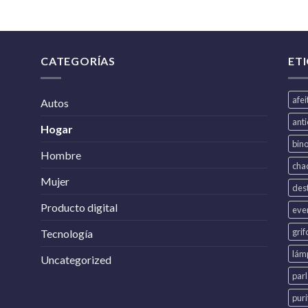
CATEGORÍAS
ET
afe
Autos
ant
Hogar
bin
Hombre
cha
Mujer
dest
Producto digital
eve
grif
Tecnología
lám
Uncategorized
par
puri