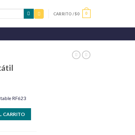
0
CARRITO /
$
0
átil
rtable RF623
L CARRITO