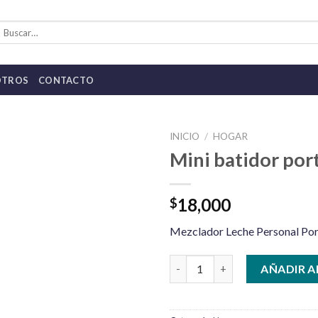
uscar
or:
OTROS
CONTACTO
INICIO
/
HOGAR
Mini batidor port
18,000
$
Mezclador Leche Personal Po
Mini batidor portátil cantidad
AÑADIR A