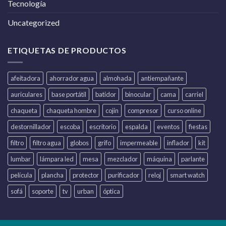
Tecnología
Uncategorized
ETIQUETAS DE PRODUCTOS
afeitadora
ahorrador agua
almohada
antiempañante
auriculares
base portátil
batidor
binocular
cama
carriel
chaqueta
chaqueta hombre
cojín
compresor
curso online
destornillador
escoba
escritorio
espalda
eventos
fiestas
filtro
filtro agua
globos
grifo
impermeable
inflador
kit
lumbar
lámpara led
mesa
mezclador
máquina
parlante
película
plancha
protector
purificador
reloj
smart watch
sofá
soporte
tv
urban
óptica