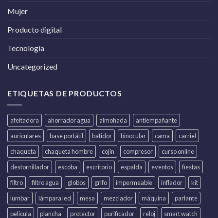
Mujer
Producto digital
Tecnología
Uncategorized
ETIQUETAS DE PRODUCTOS
afeitadora
ahorrador agua
almohada
antiempañante
auriculares
base portátil
batidor
binocular
cama
carriel
chaqueta
chaqueta hombre
cojín
compresor
curso online
destornillador
escoba
escritorio
espalda
eventos
fiestas
filtro
filtro agua
globos
grifo
impermeable
inflador
kit
lumbar
lámpara led
mesa
mezclador
máquina
parlante
película
plancha
protector
purificador
reloj
smart watch