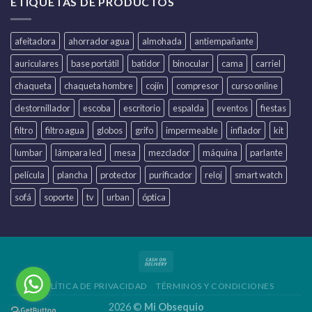
ETIQUETAS DE PRODUCTOS
afeitadora
ahorrador agua
almohada
antiempañante
auriculares
base portátil
batidor
binocular
cama
carriel
chaqueta
chaqueta hombre
cojín
compresor
curso online
destornillador
escoba
escritorio
espalda
eventos
fiestas
filtro
filtro agua
globos
grifo
impermeable
inflador
kit
lumbar
lámpara led
mesa
mezclador
máquina
parlante
película
plancha
protector
purificador
reloj
smart watch
sofá
soporte
tv
urban
óptica
POLÍTICA DE PRIVACIDAD
TÉRMINOS Y CONDICIONES
2026 ©
Mi Obsequio