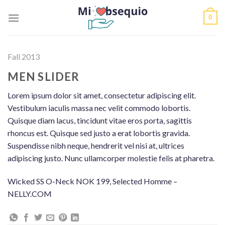
Skip
0
to
content
Fall 2013
MEN SLIDER
Lorem ipsum dolor sit amet, consectetur adipiscing elit.
Vestibulum iaculis massa nec velit commodo lobortis.
Quisque diam lacus, tincidunt vitae eros porta, sagittis
rhoncus est. Quisque sed justo a erat lobortis gravida.
Suspendisse nibh neque, hendrerit vel nisi at, ultrices
adipiscing justo. Nunc ullamcorper molestie felis at pharetra.
Wicked SS O-Neck NOK 199, Selected Homme –
NELLY.COM