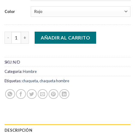
Color
Chaqueta rompevientos para caballero 90% impermeable cantid
AÑADIR AL CARRITO
SKU:
N/D
Categoría:
Hombre
Etiquetas:
chaqueta
,
chaqueta hombre
DESCRIPCIÓN