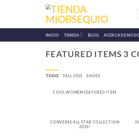
Skip
to
B
p
content
INICIO
TIENDA
BLOG
ACERCA DE NOS
FEATURED ITEMS 3 
TODO
FALL 2013
SHOES
COOL WOMEN FEATURED ITEM
CONVERSE ALL STAR COLLECTION
J
2013!