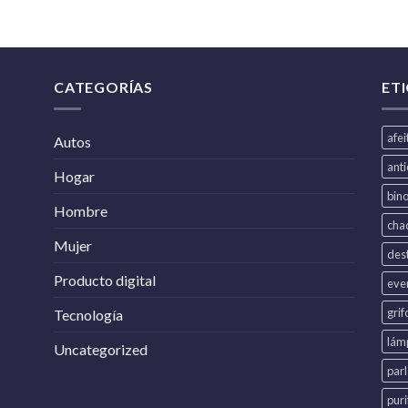
CATEGORÍAS
ET
afe
Autos
ant
Hogar
bin
Hombre
cha
Mujer
dest
Producto digital
eve
grif
Tecnología
lám
Uncategorized
par
puri