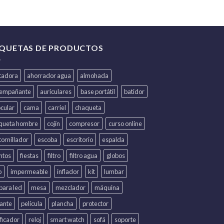
IQUETAS DE PRODUCTOS
itadora
ahorrador agua
almohada
iempañante
auriculares
base portátil
batidor
ocular
cama
carriel
chaqueta
queta hombre
cojín
compresor
curso online
ornillador
escoba
escritorio
espalda
ntos
fiestas
filtro
filtro agua
globos
o
impermeable
inflador
kit
lumbar
para led
mesa
mezclador
máquina
lante
película
plancha
protector
ficador
reloj
smart watch
sofá
soporte