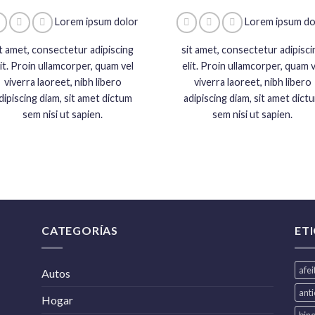
Lorem ipsum dolor
Lorem ipsum do
it amet, consectetur adipiscing
sit amet, consectetur adipisci
lit. Proin ullamcorper, quam vel
elit. Proin ullamcorper, quam v
viverra laoreet, nibh libero
viverra laoreet, nibh libero
dipiscing diam, sit amet dictum
adipiscing diam, sit amet dict
sem nisi ut sapien.
sem nisi ut sapien.
CATEGORÍAS
ET
afe
Autos
ant
Hogar
bin