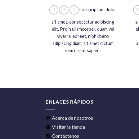
Lorem ipsum dolor
sit amet, consectetur adipiscing
s
elit. Proin ullamcorper, quam vel
e
viverra laoreet, nibh libero
adipiscing diam, sit amet dictum
a
sem nisi ut sapien.
ENLACES RÁPIDOS
Acerca de nosotros
Visitar la tienda
Contáctenos