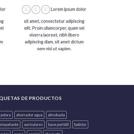
lor
Lorem ipsum dolor
ng
sit amet, consectetur adipiscing
el
elit. Proin ullamcorper, quam vel
viverra laoreet, nibh libero
um
adipiscing diam, sit amet dictum
sem nisi ut sapien.
IQUETAS DE PRODUCTOS
itadora
ahorrador agua
almohada
iempañante
auriculares
base portátil
batidor
ocular
cama
carriel
chaqueta